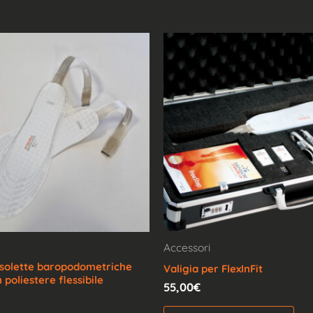
Accessori
 solette baropodometriche
Valigia per FlexInFit
n poliestere flessibile
55,00
€