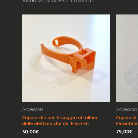
Visualizzazione di 3 risultati
Accessori
Accessori
Coppia clip per fissaggio al tallone
Coppia di
delle elettroniche del FlexInFit
Flexinfit i
30,00
€
79,00
€