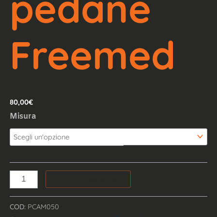
pedane
Freemed
80,00
€
Misura
Aggiungi al carrello
COD:
PCAM050