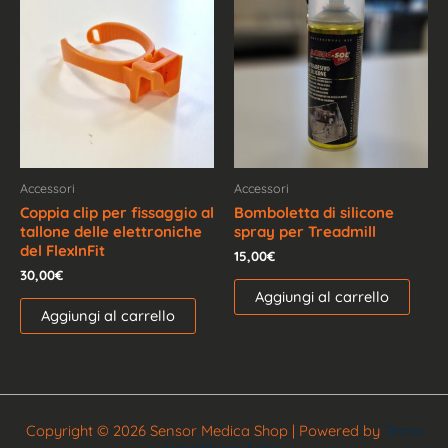
Accessori
Accessori
Coppia clip per fissaggio al
Bomboletta di silicone
tallone delle elettroniche
spray per Treadmill
del FlexInFit
15,00
€
30,00
€
Aggiungi al carrello
Aggiungi al carrello
Copyright © 2026 Sensor Medica Shop | Powered by
Tema